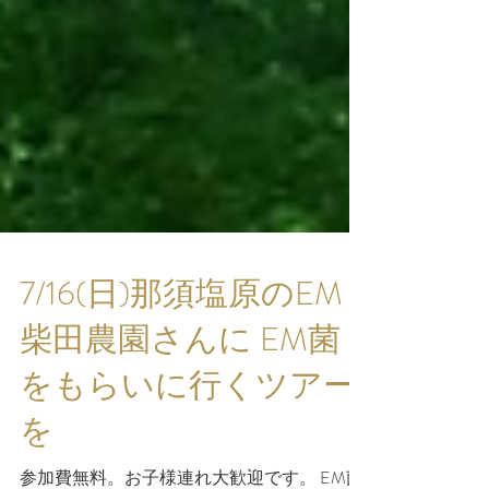
7/16(日)那須塩原のEM
柴田農園さんに EM菌
をもらいに行くツアー