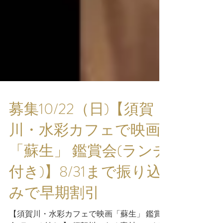
募集10/22（日)【須賀
川・水彩カフェで映画
「蘇生」 鑑賞会(ランチ
付き)】8/31まで振り込