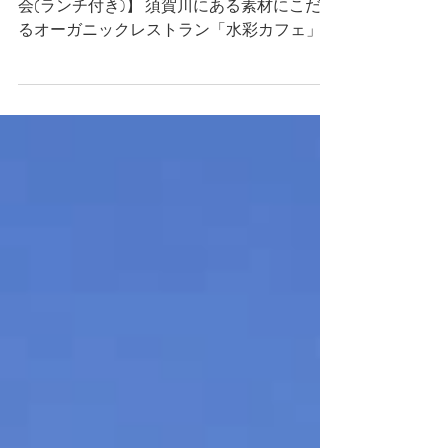
みで早期割引
【須賀川・水彩カフェで映画「蘇生」 鑑賞
会(ランチ付き)】 須賀川にある素材にこだわ
るオーガニックレストラン「水彩カフェ」で
映画「蘇生」を観るイベントです。 「水彩
カフェ」は松明あかしでも有名な翠ヶ丘公園
の前にあり、窓からは美しい緑がたくさん見
える素敵なカフェです。...